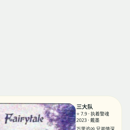
三大队
⭐ 7.9 · 执着警魂
2023 · 戴墨
万里追凶 兄弟情深