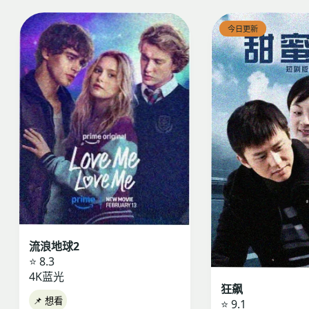
今日更新
流浪地球2
⭐ 8.3
4K蓝光
狂飙
📌 想看
⭐ 9.1