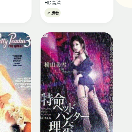
HD高清
📌 想看