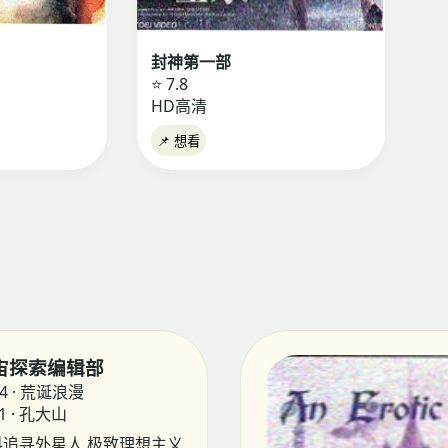
封神第一部
⭐ 7.8
HD高清
📌 想看
宙探索编辑部
.4 · 荒诞浪漫
1 · 孔大山
科追寻外星人 极致理想主义