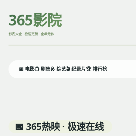
365影院
影视大全 · 极速更新 · 全年无休
狂飙
📅 电影
📺 剧集
🎤 综艺
🎬 纪录片
🏆 排行榜
正义永不缺席
🎬 立即观看
📅 365热映 · 极速在线