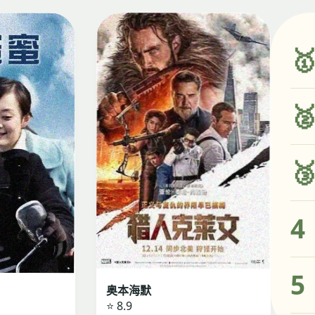



4
5
奥本海默
⭐ 8.9