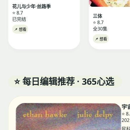
花儿与少年·丝路季
⭐ 8.7
三体
已完结
⭐ 8.7
全30集
📌 想看
📌 想看
⭐ 每日编辑推荐 · 365心选
宇
⭐ 8
202
民