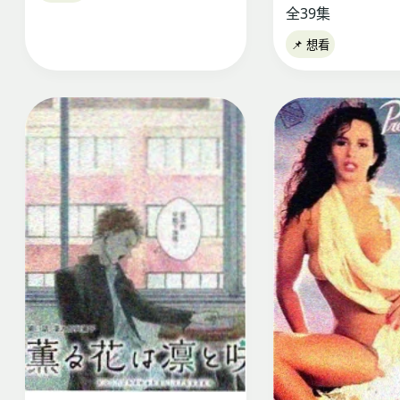
全39集
📌 想看